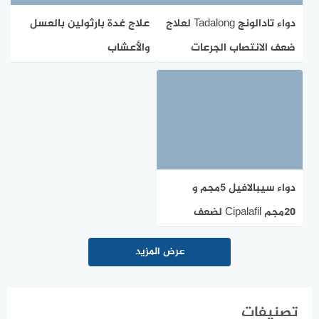
دواء تادالونج Tadalong لعلاج
علاج غدة بارثولين بالعسل
ضعف الانتصاب الجرعات
والأعشاب
والمحاذير
دواء سيبالافيل 5مجم و
٢٠مجم Cipalafil لضعف
الانتصاب
عرض المزيد
تصنيفات