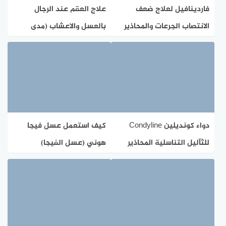
فاردينافيل لعلاج ضعف
علاج العقم عند الرجال
الانتصاب الجرعات والمحاذير
بالعسل والاعشاب (مدى
فعاليته)
دواء كونديلين Condyline
كيف استعمل عسل فيجا
للثآليل التناسلية المحاذير
هوني (عسل الفيجا)
والآثار الجانبية