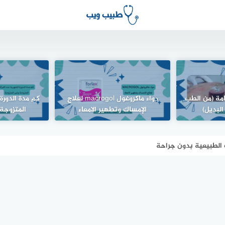
امة (من الطب
دواء ماكروغول macrogol لعلاج
كم مدة الدورة
البديل)
الإمساك وتطهير الامعاء
المتزوجة 
 الطبيعية بدون جراحة