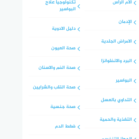
الآم الرأس
تكنولوجيا علاج
البواسير
الإدمان
دليل الادوية
الامراض الجلدية
صحة العيون
البرد والانفلوانزا
صحة الفم والاسنان
البواسير
صحة القلب والشرايين
التداوي بالعسل
صحة جنسية
التغذية والحمية
ضغط الدم