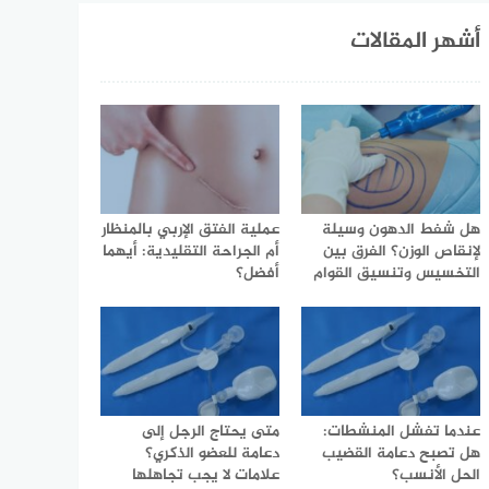
أشهر المقالات
هل شفط الدهون وسيلة
عملية الفتق الإربي بالمنظار
لإنقاص الوزن؟ الفرق بين
أم الجراحة التقليدية: أيهما
التخسيس وتنسيق القوام
أفضل؟
عندما تفشل المنشطات:
متى يحتاج الرجل إلى
هل تصبح دعامة القضيب
دعامة للعضو الذكري؟
الحل الأنسب؟
علامات لا يجب تجاهلها