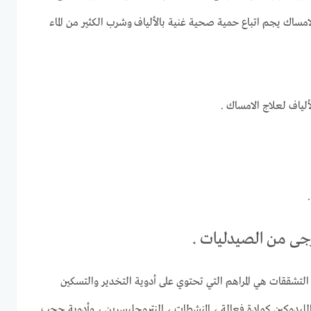
امساك يجم اتباع حمية صحية غنية بالألياف وشرب الكثير من الماء
لياف لعلاج الامساك .
جى من الصيدليات .
 التشققات هي المراهم التي تحتوي على أدوية التخدير والتسكين
ليدوكين كمادة فعالة ، المنشطات ، النتروجليسرين ، وأدوية حجب