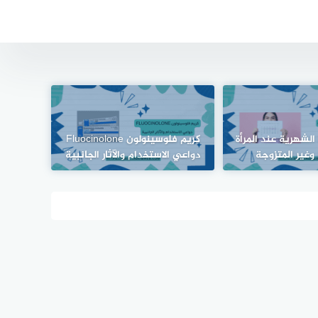
 الشهرية عند المرأة
كريم فلوسينولون Fluocinolone
وغير المتزوجة
دواعي الاستخدام والآثار الجانبية