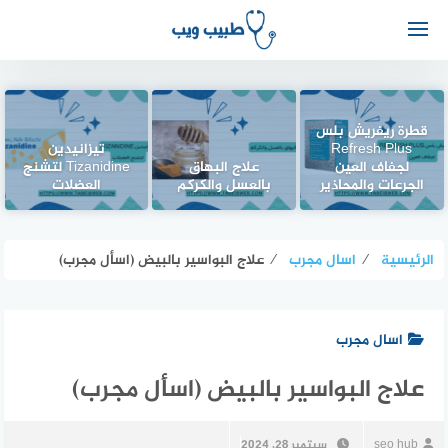
قطرة ريفريش بلس
Refresh Plus
تيزانيدين
لجفاف العين
علاج البهاق
Tizanidine لتشنج
الجرعات والمحاذير
بالعسل والكركم
العضلات
الرئيسية
⁄
اسال مجرب
⁄
علاج البواسير بالبيض (اسأل مجرب)
اسال مجرب
علاج البواسير بالبيض (اسأل مجرب)
seo hub
سبتمبر 28, 2024