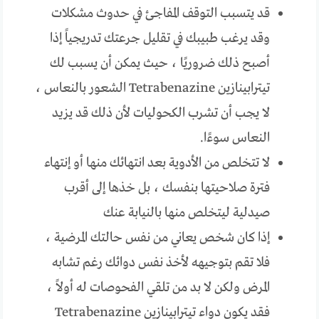
قد يتسبب التوقف المفاجئ في حدوث مشكلات
وقد يرغب طبيبك في تقليل جرعتك تدريجياً إذا
أصبح ذلك ضروريًا ، حيث يمكن أن يسبب لك
تيترابينازين Tetrabenazine الشعور بالنعاس ،
لا يجب أن تشرب الكحوليات لأن ذلك قد يزيد
النعاس سوءًا.
لا تتخلص من الأدوية بعد انتهائك منها أو إنتهاء
فترة صلاحيتها بنفسك ، بل خذها إلى أقرب
صيدلية ليتخلص منها بالنيابة عنك
إذا كان شخص يعاني من نفس حالتك المرضية ،
فلا تقم بتوجيهه لأخذ نفس دوائك رغم تشابه
المرض ولكن لا بد من تلقي الفحوصات له أولاً ،
فقد يكون دواء تيترابينازين Tetrabenazine