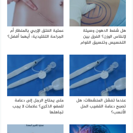
هل شفط الدهون وسيلة
عملية الفتق الإربي بالمنظار أم
لإنقاص الوزن؟ الفرق بين
الجراحة التقليدية: أيهما أفضل؟
التخسيس وتنسيق القوام
عندما تفشل المنشطات: هل
متى يحتاج الرجل إلى دعامة
تصبح دعامة القضيب الحل
للعضو الذكري؟ علامات لا يجب
الأنسب؟
تجاهلها