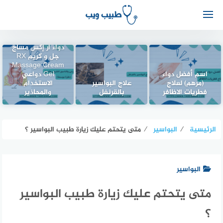
دواء أر إكس مساج
جل و كريم RX
Massage Cream
اسم أفضل دواء
Gel دواعي
(مرهم) لعلاج
علاج البواسير
الاستخدام
فطريات الاظافر
بالقرنفل
والمحاذير
الرئيسية
⁄
البواسير
⁄
متى يتحتم عليك زيارة طبيب البواسير ؟
البواسير
متى يتحتم عليك زيارة طبيب البواسير
؟