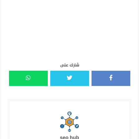
شارك على
seo hub