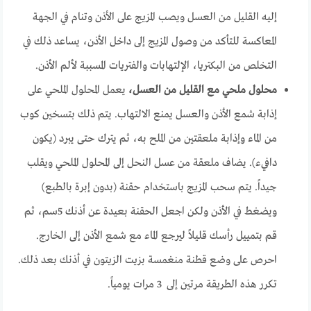
إليه القليل من العسل ويصب المزيج على الأذن وتنام في الجهة
المعاكسة للتأكد من وصول المزيج إلى داخل الأذن، يساعد ذلك في
التخلص من البكتريا، الإلتهابات والفتريات المسببة لألم الأذن.
محلول ملحي مع القليل من العسل،
يعمل المحلول الملحي على
إذابة شمع الأذن والعسل يمنع الالتهاب. يتم ذلك بتسخين كوب
من الماء وإذابة ملعقتين من الملح به، ثم يترك حتى يبرد (يكون
دافيء). يضاف ملعقة من عسل النحل إلى المحلول الملحي ويقلب
جيداً. يتم سحب المزيج باستخدام حقنة (بدون إبرة بالطبع)
ويضغط في الأذن ولكن اجعل الحقنة بعيدة عن أذنك 5سم، ثم
قم بتمييل رأسك قليلاً ليرجع الماء مع شمع الأذن إلى الخارج.
احرص على وضع قطنة منغمسة بزيت الزيتون في أذنك بعد ذلك.
تكرر هذه الطريقة مرتين إلى 3 مرات يومياً.