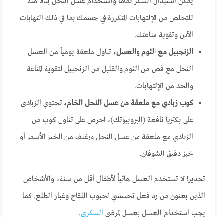
يمكن استبدال السكر تماماً واستخدام عسل النحل بدلاً منه
للتخلص من الإلتهابات المتكررة في جسمك بما في ذلك التهابات
الأذن وتقوية مناعتك.
الزنجبيل مع الثوم والعسل،
تناول ملعقة يومياً من العسل
النحل مع فص من الثوم والقليل من الزنجبيل لتقوية المناعة
والحد من الإلتهابات.
كوب زبادي مع ملعقة من عسل النحل الخام،
تحتوي الزبادي
على بكتريا نافعة (البروبيوتك)، احرص على تناول كوب من
الزبادي مع ملعقة من عسل النحل ورغيف من الخبز الأسمر أو
خبز دقيق الشوفان.
تحذير! لا تستخدم العسل هائياً لأطفال أقل من سنة، والأشخاص
الذين يعنون من رد فعل تحسسي لحبوب اللقاح وغبار الطلع. كما
يجب استخدام العسل بعسل لمرضى
السكري
.