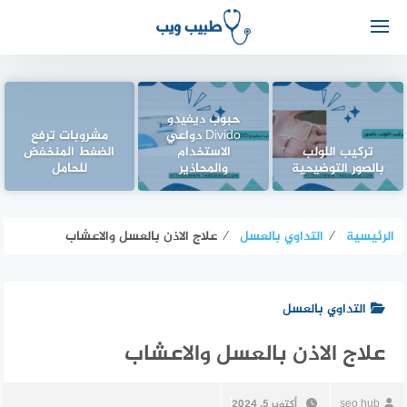
حبوب ديفيدو
Divido دواعي
مشروبات ترفع
تركيب اللولب
الاستخدام
الضغط المنخفض
بالصور التوضيحية
والمحاذير
للحامل
الرئيسية
⁄
التداوي بالعسل
⁄
علاج الاذن بالعسل والاعشاب
التداوي بالعسل
علاج الاذن بالعسل والاعشاب
seo hub
أكتوبر 5, 2024