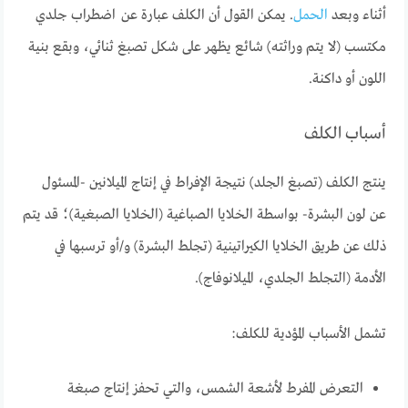
أثناء وبعد
الحمل
. يمكن القول أن الكلف عبارة عن
اضطراب جلدي
مكتسب (لا يتم وراثته) شائع يظهر على شكل تصبغ ثنائي، وبقع بنية
اللون أو داكنة.
أسباب الكلف
ينتج الكلف (تصبغ الجلد) نتيجة الإفراط في إنتاج الميلانين -المسئول
عن لون البشرة- بواسطة الخلايا الصباغية (الخلايا الصبغية)؛ قد يتم
ذلك عن طريق الخلايا الكيراتينية (تجلط البشرة) و/أو ترسبها في
الأدمة (التجلط الجلدي، الميلانوفاج).
تشمل الأسباب المؤدية للكلف:
التعرض المفرط لأشعة الشمس، والتي تحفز إنتاج صبغة