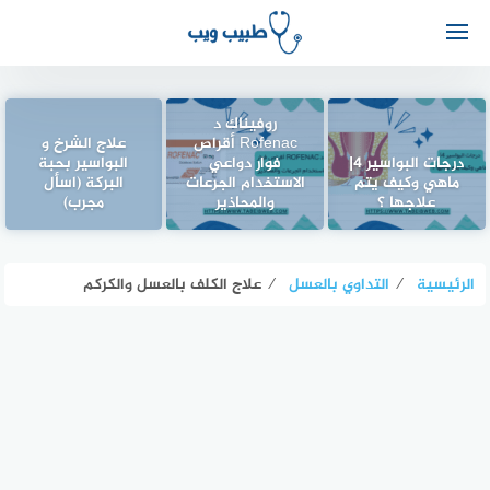
روفيناك د
Rofenac أقراص
علاج الشرخ و
درجات البواسير 4|
فوار دواعي
البواسير بحبة
ماهي وكيف يتم
الاستخدام الجرعات
البركة (اسأل
علاجها ؟
والمحاذير
مجرب)
الرئيسية
⁄
التداوي بالعسل
⁄
علاج الكلف بالعسل والكركم