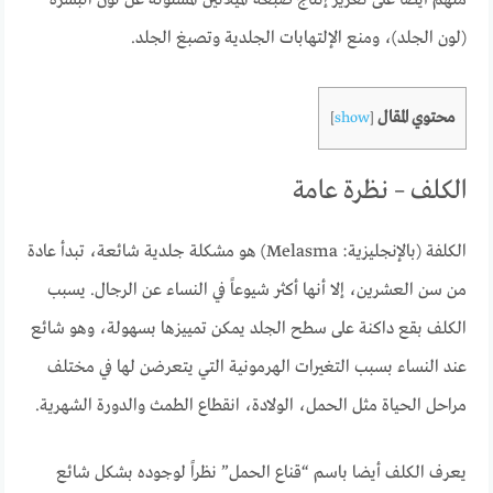
منهم أيضاً على تعزيز إنتاج صبغة الميلانين المسئولة عن لون البشرة
(لون الجلد)، ومنع الإلتهابات الجلدية وتصبغ الجلد.
محتوي المقال
]
show
[
الكلف – نظرة عامة
الكلفة (بالإنجليزية: Melasma) هو مشكلة جلدية شائعة، تبدأ عادة
من سن العشرين، إلا أنها أكثر شيوعاً في النساء عن الرجال. يسبب
الكلف بقع داكنة على سطح الجلد يمكن تمييزها بسهولة، وهو شائع
عند النساء بسبب التغيرات الهرمونية التي يتعرضن لها في مختلف
مراحل الحياة مثل الحمل، الولادة، انقطاع الطمث والدورة الشهرية.
يعرف الكلف أيضا باسم “قناع الحمل” نظراً لوجوده بشكل شائع