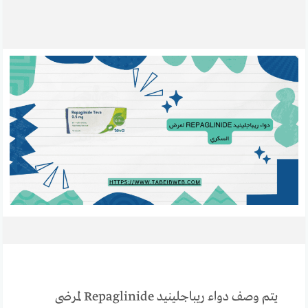
يتم وصف دواء ريباجلينيد Repaglinide لمرضى