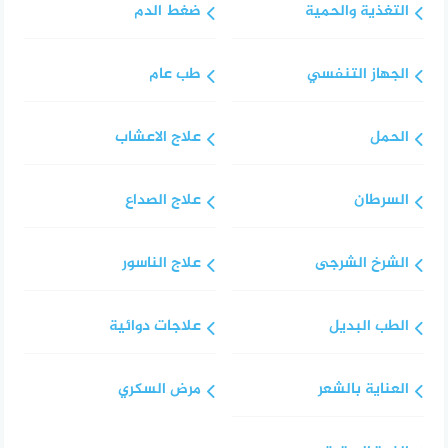
التغذية والحمية
ضغط الدم
الجهاز التنفسي
طب عام
الحمل
علاج الاعشاب
السرطان
علاج الصداع
الشرخ الشرجى
علاج الناسور
الطب البديل
علاجات دوائية
العناية بالشعر
مرض السكري