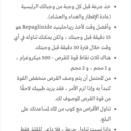
خذ جرعة قبل كل وجبة من وجباتك الرئيسية
(عادة الإفطار والغداء والعشاء).
وأفضل وقت لأخذ ريباجلينيد Repaglinide هو
15 دقيقة قبل وجبتك ، ولكن يمكنك تناوله في أي
وقت خلال فترة 30 دقيقة قبل وجبتك.
هناك ثلاث نقاط قوة للقرص – 500 ميكروغرام ،
و 1 مجم ، و 2 مجم.
من المحتمل أن يتم وصف القرص منخفض القوة
لتبدأ به وإذا لزم الأمر ، فقد يزيد طبيبك لاحقًا
من قوة القرص الموصوف لك.
تناول الأقراص مع كوب من الماء لمساعدتك على
البلع.
وإذا نسيت تناول جرعة ، فلا داعي للقلق فقط