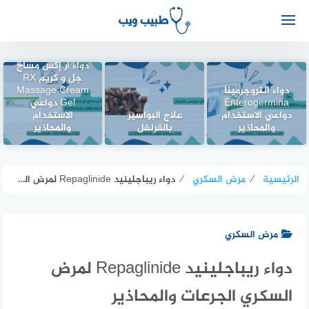
دواء أر إكس مساج
جل و كريم RX
دواء انتروجرمينا
Massage Cream
Enterogermina
Gel دواعي
دواعي الاستخدام
علاج البواسير
الاستخدام
والمحاذير
بالقرنفل
والمحاذير
الرئيسية
⁄
مرض السكري
⁄
دواء ريباجلينيد Repaglinide لمرض السكري الجرعات والمحاذير
مرض السكري
دواء ريباجلينيد Repaglinide لمرض
السكري الجرعات والمحاذير