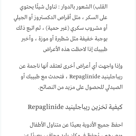
القلب) الشعور بالدوار : تناول شيئًا يحتوي
على السكر ، مثل أقراص الدكستروز أو الجيلي
أو مشروب سكري (غير حمية) ، ثم اتبع ذلك
بوجبة خفيفة مثل شطيرة أو موزة ، وأخبر
طبيبك إذا لاحظت هذه الأعراض
وإذا واجهت أي أعراض أخرى تعتقد أنها ناجمة عن
ريباجلينيد Repaglinide ، فتحدث مع طبيبك أو
الصيدلي للحصول على مزيد من النصائح.
كيفية تخزين ريباجلينيد Repaglinide
احفظ جميع الأدوية بعيدًا عن متناول الأطفال
وبصرهم ، يُحفظ في مكان بارد وجاف ، بعيدًا عن