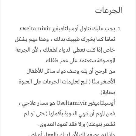
الجرعات
يجب عليك تناول أوسيلتاميفير Oseltamivir
تمامًا كما يخبرك طبيبك بذلك ، وهذا مهم بشكل
خاص إذا كنت تعطي الدواء لطفلك ، لأن الجرعة
الموصوفة ستعتمد على عمر طفلك.
من المرجح أن يتم وصف دواء سائل للأطفال
الأصغر سنًا (اتبع تعليمات الجرعات على العبوة
بعناية).
أوسيلتاميفير Oseltamivir هو مسار علاجي ،
فمن المهم أن تنهي الدورة بأكملها (حتى لو لم
تشعر بتوعك) وإلا فقد تعود العدوى.
وإذا تم وصفه لك لأن لديك بالفعل أعراض