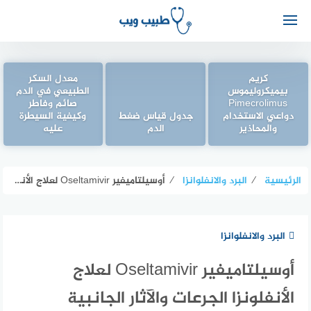
كريم
معدل السكر
بيميكروليموس
الطبيعي في الدم
Pimecrolimus
صائم وفاطر
دواعي الاستخدام
جدول قياس ضغط
وكيفية السيطرة
والمحاذير
الدم
عليه
الرئيسية
⁄
البرد والانفلوانزا
⁄
أوسيلتاميفير Oseltamivir لعلاج الأنفلونزا الجرعات والآثار الجانبية
البرد والانفلوانزا
أوسيلتاميفير Oseltamivir لعلاج
الأنفلونزا الجرعات والآثار الجانبية