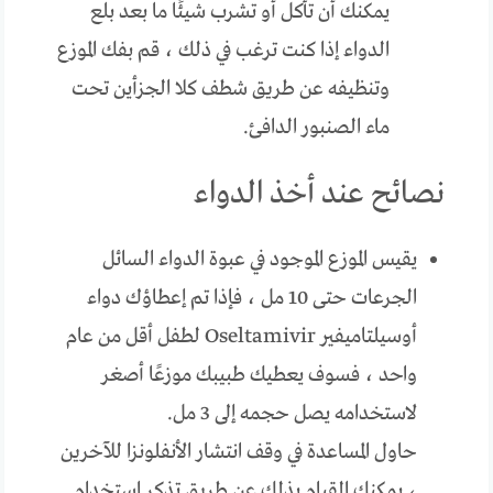
يمكنك أن تأكل أو تشرب شيئًا ما بعد بلع
الدواء إذا كنت ترغب في ذلك ، قم بفك الموزع
وتنظيفه عن طريق شطف كلا الجزأين تحت
ماء الصنبور الدافئ.
نصائح عند أخذ الدواء
يقيس الموزع الموجود في عبوة الدواء السائل
الجرعات حتى 10 مل ، فإذا تم إعطاؤك دواء
أوسيلتاميفير Oseltamivir لطفل أقل من عام
واحد ، فسوف يعطيك طبيبك موزعًا أصغر
لاستخدامه يصل حجمه إلى 3 مل.
حاول المساعدة في وقف انتشار الأنفلونزا للآخرين
، يمكنك القيام بذلك عن طريق تذكر استخدام