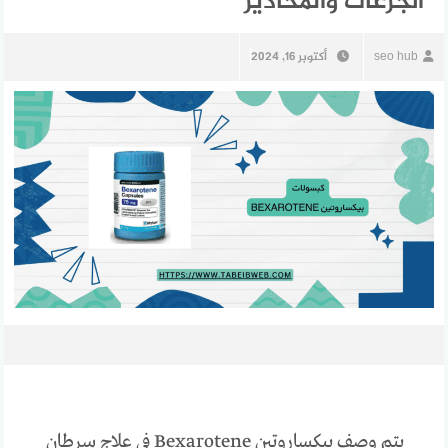
الجرعات والمحاذير
seo hub
أكتوبر 16, 2024
يتم وصف بيكساروتين Bexarotene في علاج سرطان