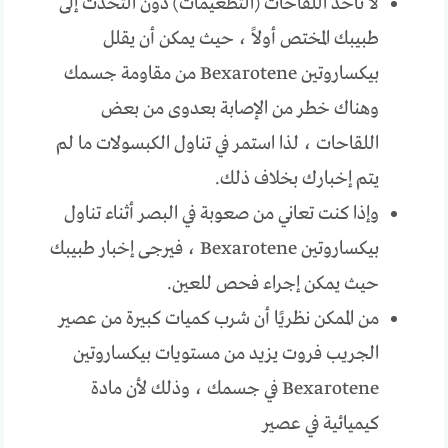
لا تأخذ اللقاحات (التطعيمات) دون التحدث إلى
طبيبك المختص أولاً ، حيث يمكن أن يقلل
بيكساروتين Bexarotene من مقاومة جسمك
وهناك خطر من الإصابة بعدوى من بعض
اللقاحات ، لذا استمر في تناول الكبسولات ما لم
يتم إخبارك بخلاف ذلك.
وإذا كنت تعاني من صعوبة في البصر أثناء تناول
بيكساروتين Bexarotene ، فيرجى إخبار طبيبك
حيث يمكن إجراء فحص للعين.
من الممكن نظريًا أن شرب كميات كبيرة من عصير
الجريب فروت يزيد من مستويات بيكساروتين
Bexarotene في جسمك ، وذلك لأن مادة
كيميائية في عصير