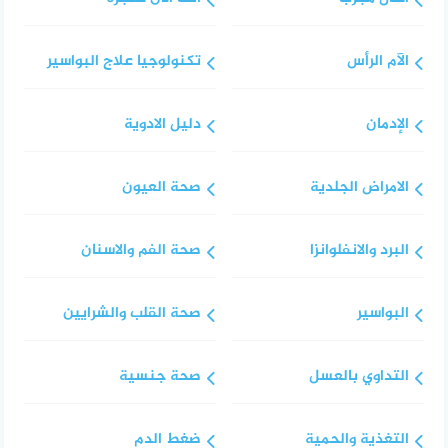
الآم الرأس
تكنولوجيا علاج البواسير
الإدمان
دليل الادوية
الامراض الجلدية
صحة العيون
البرد والانفلوانزا
صحة الفم والاسنان
البواسير
صحة القلب والشرايين
التداوي بالعسل
صحة جنسية
التغذية والحمية
ضغط الدم