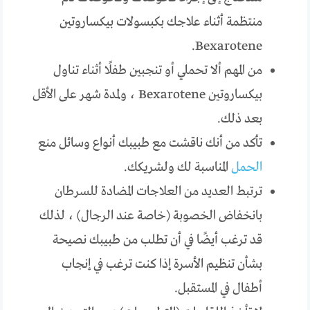
منتظمة أثناء علاجك بكبسولات بيكساروتين
Bexarotene.
من المهم ألا تحملي أو تنجبين طفلًا أثناء تناول
بيكساروتين Bexarotene ، ولمدة شهر على الأقل
بعد ذلك.
تأكد من أنك ناقشت مع طبيبك أنواع وسائل منع
الحمل
المناسبة لك ولشريكك.
ترتبط العديد من العلاجات المضادة للسرطان
بانخفاض الخصوبة (خاصة عند الرجال) ، لذلك
قد ترغب أيضًا في أن تطلب من طبيبك نصيحة
بشأن تنظيم الأسرة إذا كنت ترغب في إنجاب
أطفال في المستقبل.