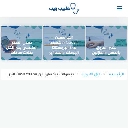
الفوزوسين
Alfuzosin لتضخم
معدل السكر
علاج الحروق
غدة البروستاتا
الطبيعي بعد الأكل
بالعسل والفازلين
الجرعات والمحاذير
بثلاث ساعات
الرئيسية
⁄
دليل الادوية
⁄
كبسولات بيكساروتين Bexarotene الجرعات والمحاذير