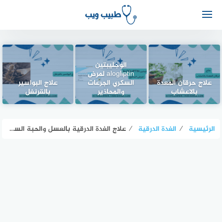
الوجليبتين
alogliptin لمرض
علاج حرقان المعدة
السكري الجرعات
علاج البواسير
بالاعشاب
والمحاذير
بالقرنفل
الرئيسية
⁄
الغدة الدرقية
⁄
علاج الغدة الدرقية بالعسل والحبة السوداء