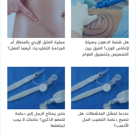
هل شفط الدهون وسيلة
عملية الفتق الإربي بالمنظار أم
لإنقاص الوزن؟ الفرق بين
الجراحة التقليدية: أيهما أفضل؟
التخسيس وتنسيق القوام
عندما تفشل المنشطات: هل
متى يحتاج الرجل إلى دعامة
تصبح دعامة القضيب الحل
للعضو الذكري؟ علامات لا يجب
الأنسب؟
تجاهلها