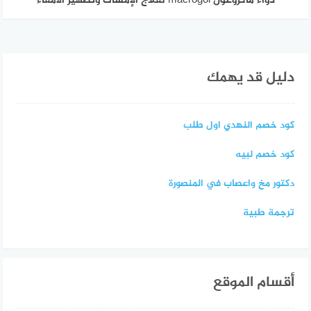
دواء ماكروغول macrogol لعلاج الإمساك وتطهير الامعاء
دليل قد يهمك
كود خصم النهدي اول طلب
كود خصم لبيه
دكتور مخ واعصاب في المنصورة
ترجمة طبية
أقسام الموقع