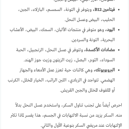
فيتامين B12،
ويتوفر في التونة، السمسم، البازلاء، الجبن،
الحليب، البيض وعسل النحل.
اليود،
وهو متوفر في منتجات الألبان، السمك، البيض، الأعشاب
البحرية، التونة والسردين.
مضادات الأكسدة،
وتتوفر في عسل النحل، الزنجبيل، الحبة
السوداء، الثوم، البصل، زيت الزيتون وزيت جوز الهند.
البروبويوتك،
وهي كائنات حية تعزز عمل الأمعاء والجهاز
الهضمي. تتواجد في الزبادي، اللبن الرائب، الخيار المخلل، الكرنب
أو الملفوف المخلل والجبن القريش.
احرص أيضاً على تجنب تناول السكر، واستخدم عسل النحل بدلاً
منه. السكر يزيد من نسبة الالتهابات في الجسم، هذا يفسر لماذا تكثر
الإلتهابات عند مريضي السكر بنوعية الأول والثاني.