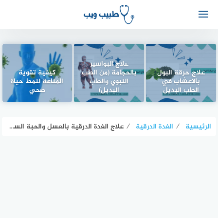
علاج البواسير
علاج حرقة البول
بالحجامة (من الطب
كيفية تقوية
بالاعشاب في
النبوي والطب
المناعة لنمط حياة
الطب البديل
البديل)
صحي
الرئيسية
⁄
الغدة الدرقية
⁄
علاج الغدة الدرقية بالعسل والحبة السوداء