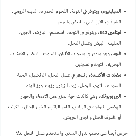
السيلينيوم،
ويتوفر في التونة، اللحوم الحمراء، الديك الرومي،
الشوفان، الأرز البني، البيض والجبن.
فيتامين B12،
ويتوفر في التونة، السمسم، البازلاء، الجبن،
الحليب، البيض وعسل النحل.
اليود،
وهو متوفر في منتجات الألبان، السمك، البيض، الأعشاب
البحرية، التونة والسردين.
مضادات الأكسدة،
وتتوفر في عسل النحل، الزنجبيل، الحبة
السوداء، الثوم، البصل، زيت الزيتون وزيت جوز الهند.
البروبويوتك،
وهي كائنات حية تعزز عمل الأمعاء والجهاز
الهضمي. تتواجد في الزبادي، اللبن الرائب، الخيار المخلل، الكرنب
أو الملفوف المخلل والجبن القريش.
احرص أيضاً على تجنب تناول السكر، واستخدم عسل النحل بدلاً