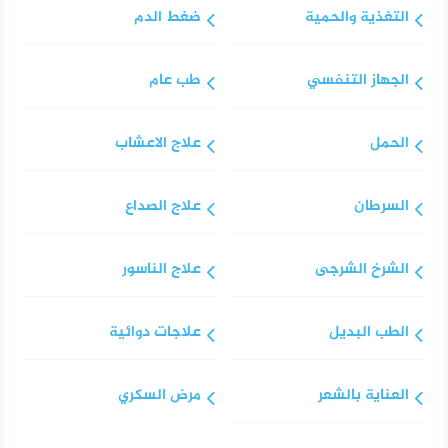
التغذية والحمية
ضغط الدم
الجهاز التنفسي
طب عام
الحمل
علاج الاعشاب
السرطان
علاج الصداع
الشرخ الشرجى
علاج الناسور
الطب البديل
علاجات دوائية
العناية بالشعر
مرض السكري