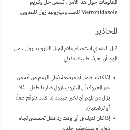
المعلومات حول هذا الأمر ، تسمى جل وكريم
Metronidazole للجلد وميترونيدازول للعدوى.
المحاذير
قبل البدء في استخدام هلام المهبل الميترونيدازول ، من
المهم أن يعرف طبيبك ما يلي:
إذا كنت حامل أو مرضعة (على الرغم من أنه من
غير المعروف أن الميترونيدازول ضار بالطفل ، فلا
يزال من المهم أن تخبر طبيبك إذا كنت تتوقع طفلًا
أو ترضعيه).
إذا كان لديك في أي وقت رد فعل تحسسي تجاه
دواء أو مستحضر جلدي.