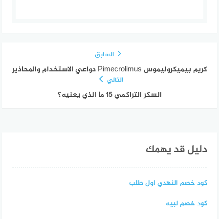
السابق
كريم بيميكروليموس Pimecrolimus دواعي الاستخدام والمحاذير
التالي
السكر التراكمي 15 ما الذي يعنيه؟
دليل قد يهمك
كود خصم النهدي اول طلب
كود خصم لبيه