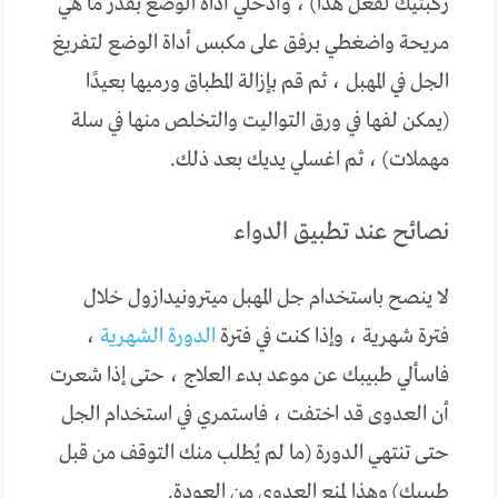
ركبتيك لفعل هذا) ، وأدخلي أداة الوضع بقدر ما هي
مريحة واضغطي برفق على مكبس أداة الوضع لتفريغ
الجل في المهبل ، ثم قم بإزالة المطباق ورميها بعيدًا
(يمكن لفها في ورق التواليت والتخلص منها في سلة
مهملات) ، ثم اغسلي يديك بعد ذلك.
نصائح عند تطبيق الدواء
لا ينصح باستخدام جل المهبل ميترونيدازول خلال
فترة شهرية ، وإذا كنت في فترة
الدورة الشهرية
،
فاسألي طبيبك عن موعد بدء العلاج ، حتى إذا شعرت
أن العدوى قد اختفت ، فاستمري في استخدام الجل
حتى تنتهي الدورة (ما لم يُطلب منك التوقف من قبل
طبيبك) وهذا لمنع العدوى من العودة.