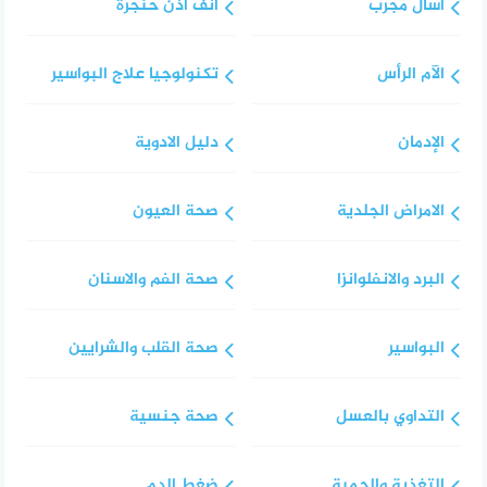
اسال مجرب
انف اذن حنجرة
الآم الرأس
تكنولوجيا علاج البواسير
الإدمان
دليل الادوية
الامراض الجلدية
صحة العيون
البرد والانفلوانزا
صحة الفم والاسنان
البواسير
صحة القلب والشرايين
التداوي بالعسل
صحة جنسية
التغذية والحمية
ضغط الدم