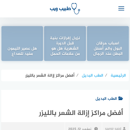
نزول إفرازات بنية
اسباب حرقان
قبل الدورة
البول والم أسفل
الشهرية هل هو
هل عصير الليمون
البطن عند الرجال
من علامات الحمل
مفيد للصداع
الرئيسية
⁄
الطب البديل
⁄
أفضل مراكز إزالة الشعر بالليزر
الطب البديل
أفضل مراكز إزالة الشعر بالليزر
samir said
نوفمبر 12, 2025