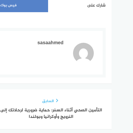
شارك على
فيس بوك
sasaahmed
السابق
التأمين الصحي أثناء السفر: حماية ضرورية لرحلاتك إلى
النرويج وأوكرانيا وبولندا