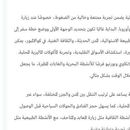
لية يضمن تجربة ممتعة وخالية من الضغوط، خصوصًا عند زيارة
روبا. البداية غالبًا تكون بتحديد الوجهة الأولى ووضع خطة سفر إلى
يعة الاستوائية، المدن الحديثة، والثقافة الغنية. في كوالالمبور، يمكن
ة، استكشاف الأسواق التقليدية، وتجربة المأكولات الماليزية المحلية.
نكاوي وبورنيو فرصًا للأنشطة البحرية والغابات المطيرة، ما يجعل
غلال الوقت بشكل مثالي.
ساعد على ترتيب التنقل بين المدن والجزر المختلفة، سواء عبر
 المحلية، كما يسهل حجز الفنادق والجولات السياحية قبل الوصول.
نشطة الثقافية مثل زيارة المعابد والمتاحف، مع الأنشطة الطبيعية مثل
 تجربة متوازنة وغنية.