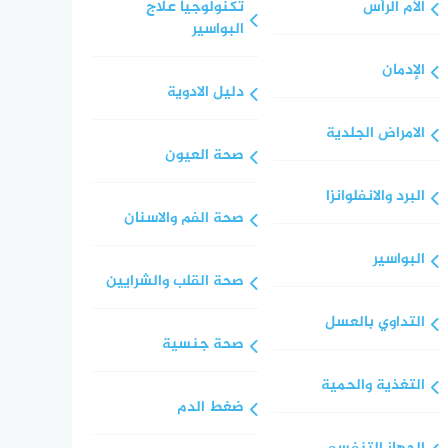
الآم الرأس
تكنولوجيا علاج
البواسير
الإدمان
دليل الادوية
الامراض الجلدية
صحة العيون
البرد والانفلوانزا
صحة الفم والاسنان
البواسير
صحة القلب والشرايين
التداوي بالعسل
صحة جنسية
التغذية والحمية
ضغط الدم