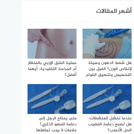
أشهر المقالات
هل شفط الدهون وسيلة
عملية الفتق الإربي بالمنظار
لإنقاص الوزن؟ الفرق بين
أم الجراحة التقليدية: أيهما
التخسيس وتنسيق القوام
أفضل؟
عندما تفشل المنشطات:
متى يحتاج الرجل إلى
هل تصبح دعامة القضيب
دعامة للعضو الذكري؟
الحل الأنسب؟
علامات لا يجب تجاهلها