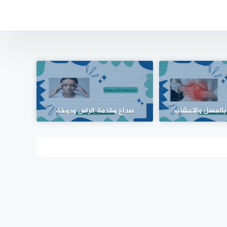
بالعسل والاعشاب
صداع مقدمة الراس ودوخة