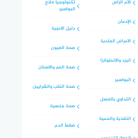
الآم الرأس
تكنولوجيا علاج
البواسير
الإدمان
دليل الادوية
الامراض الجلدية
صحة العيون
البرد والانفلوانزا
صحة الفم والاسنان
البواسير
صحة القلب والشرايين
التداوي بالعسل
صحة جنسية
التغذية والحمية
ضغط الدم