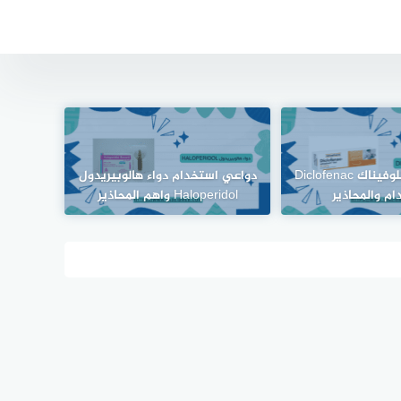
لصقة/جل ديكلوفيناك Diclofenac
دواعي استخدام دواء هالوبيريدول
ام والمحاذير
Haloperidol واهم المحاذير