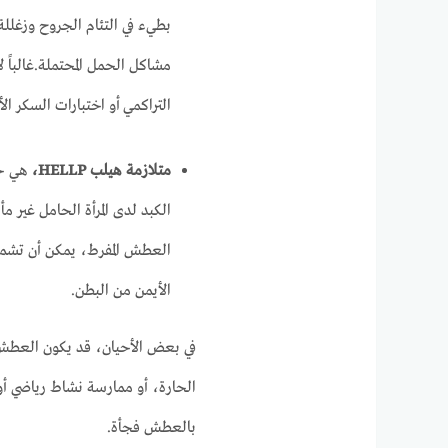
بطيء في التئام الجروح وزغلل
مشاكل الحمل المحتملة.غالباً 
التراكمي أو اختبارات السكر ا
متلازمة هيلب HELLP،
هي حا
الكبد لدى المرأة الحامل غير م
العطش المفرط، يمكن أن تشمل 
الأيمن من البطن.
في بعض الأحيان، قد يكون العطش أ
الحارة، أو ممارسة نشاط رياضي 
بالعطش فجأة.