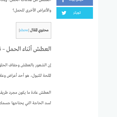
العطش من علامات الحمل؟ ولماذا 
والأعراض الأخرى للحمل؟
تويتر
محتوي المقال
]
show
[
العطش أثناء الحمل – ن
إن الشعور بالعطش وجفاف الحلق أ
الملحة للتبول، هو أحد أعراض وعلا
العطش عادة ما يكون مجرد طريقة 
لسد الحاجة التي يحتاجها جسمك م