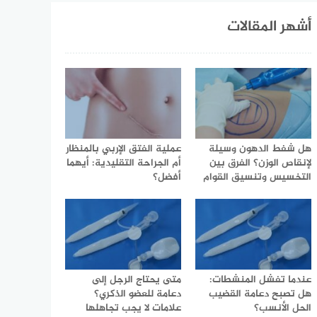
أشهر المقالات
هل شفط الدهون وسيلة
عملية الفتق الإربي بالمنظار
لإنقاص الوزن؟ الفرق بين
أم الجراحة التقليدية: أيهما
التخسيس وتنسيق القوام
أفضل؟
عندما تفشل المنشطات:
متى يحتاج الرجل إلى
هل تصبح دعامة القضيب
دعامة للعضو الذكري؟
الحل الأنسب؟
علامات لا يجب تجاهلها