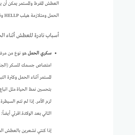
العطش المفرط والمستمر يمكن أن 
الحمل ومتلازمة هيلب HELLP وقد ينتج عن تناول أنواع معينة من الطعام.
أسباب نادرة للعطش أثناء ال
سكري الحمل
هو نوع من مرض 
امتصاص جسمك للسكر (الجلوك
المستمر أثناء الحمل وكثرة التب
بتحسين نمط الحياة مثل اتباع
لزم الأمر. إذا لم تتم السيطر
الثاني بعد الولادة.اقرئي أيضاً
إذا كنتي تشعرين بالعطش الش