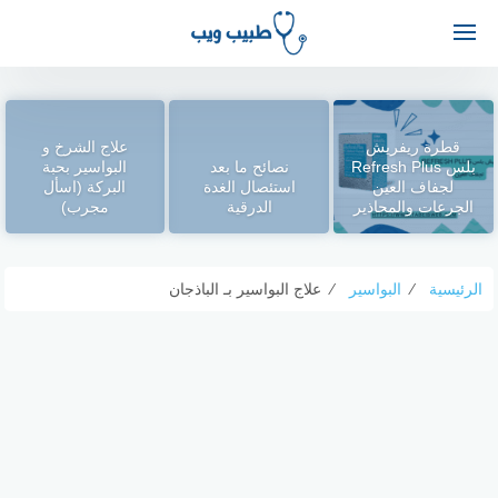
قطرة ريفريش
علاج الشرخ و
بلس Refresh Plus
نصائح ما بعد
البواسير بحبة
لجفاف العين
استئصال الغدة
البركة (اسأل
الجرعات والمحاذير
الدرقية
مجرب)
الرئيسية
⁄
البواسير
⁄
علاج البواسير بـ الباذجان