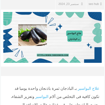
seo hub
سبتمبر 23, 2024
علاج البواسير
بـ الباذجان ثمرة باذنجان واحدة يوميا قد
تكون كافية فى التخلص من ألام
البواسير
وتعزيز الشفاء،
يحتوي الباذنجان علي قيم غذائية عالية بالاضافة الي