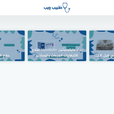
دواء مايكوبوتين Mycobutin لعلاج
ي قبل الاكل
الالتهابات الجرعات والمحاذير
علاج ال