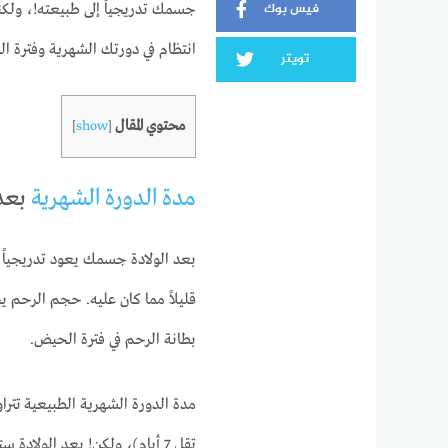
فيس بوك
جسمك تدريجياً إلى طبيعته!، ولك
انتظام في دورتك الشهرية وفترة ال
تويتر
محتوي المقال
]
show
[
مدة الدورة الشهرية
بعد 
بعد الولادة جسمك يعود تدريجياً 
قليلاً مما كان عليه. حجم الرحم ي
بطانة الرحم في فترة الحيض.
تقل 7 أيام)، ولكن! بعد الولادة ستعانين من بعض الاضطراب: