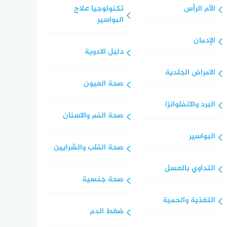
الآم الرأس
تكنولوجيا علاج
البواسير
الإدمان
دليل الادوية
الامراض الجلدية
صحة العيون
البرد والانفلوانزا
صحة الفم والاسنان
البواسير
صحة القلب والشرايين
التداوي بالعسل
صحة جنسية
التغذية والحمية
ضغط الدم