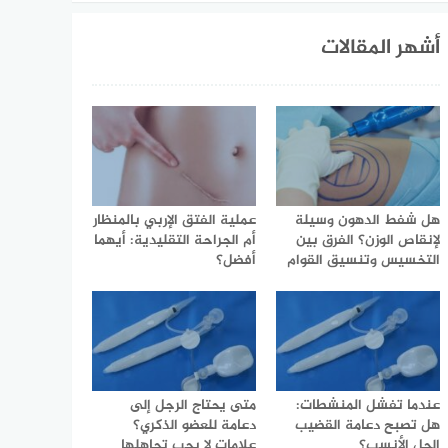
أشهر المقالات
هل شفط الدهون وسيلة
عملية الفتق الإربي بالمنظار
لإنقاص الوزن؟ الفرق بين
أم الجراحة التقليدية: أيهما
التخسيس وتنسيق القوام
أفضل؟
عندما تفشل المنشطات:
متى يحتاج الرجل إلى
هل تصبح دعامة القضيب
دعامة للعضو الذكري؟
الحل الأنسب؟
علامات لا يجب تجاهلها