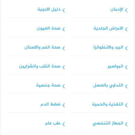
الإدمان
دليل الادوية
الامراض الجلدية
صحة العيون
البرد والانفلوانزا
صحة الفم والاسنان
البواسير
صحة القلب والشرايين
التداوي بالعسل
صحة جنسية
التغذية والحمية
ضغط الدم
الجهاز التنفسي
طب عام