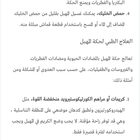
البكتريا والفطريات ويمنع الحكة.
حمض الخليك،
يمكنك غسيل المهبل بقليل من حمض الخليك
المضاف إلى الماء أو المسح باستخدام قطعة قماش مبللة منه.
العلاج الطبي لحكة المهبل
تعالج حكة المهبل بالمضادات الحيوية ومضادات الفطريات
والفيروسات والطفيليات، على حسب سبب العدوى أو المشكلة ومن
أمثلة ذلك:
كريمات أو مراهم الكورتيكوستيرويد منخفضة القوة،
مثل
الهيدروكورتيزون وتطبق كدهان موضعي على المنطقة التناسلية ،
وهي قد توفر راحة مؤقتة. لا يجب وضع الكريم في المهبل ويجب
استخدامه لفترة قصيرة فقط.