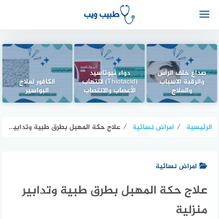
صداع خلف الراس
دواء ثيوتاسيد
والرقبة الاسباب
(Thiotacid) لالتهاب
الكافور لعلاج
والعلاج
الأعصاب والانتصاب
البواسير
الرئيسية
⁄
امراض نسائية
⁄
علاج حكة المهبل بطرق طبية وتدابير منزلية
امراض نسائية
علاج حكة المهبل بطرق طبية وتدابير
منزلية