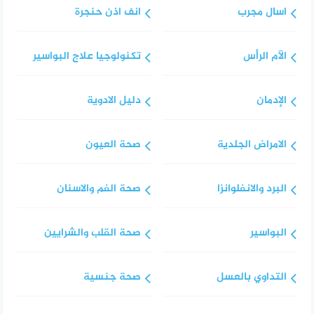
اسال مجرب
انف اذن حنجرة
الآم الرأس
تكنولوجيا علاج البواسير
الإدمان
دليل الادوية
الامراض الجلدية
صحة العيون
البرد والانفلوانزا
صحة الفم والاسنان
البواسير
صحة القلب والشرايين
التداوي بالعسل
صحة جنسية