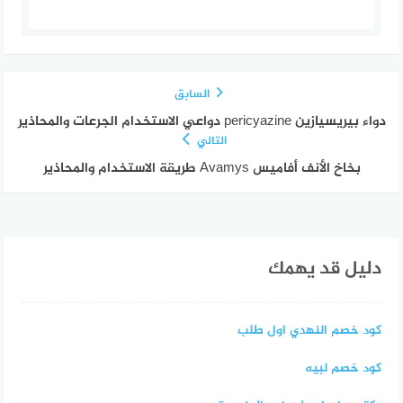
السابق
دواء بيريسيازين pericyazine دواعي الاستخدام الجرعات والمحاذير
التالي
بخاخ الأنف أفاميس Avamys طريقة الاستخدام والمحاذير
دليل قد يهمك
كود خصم النهدي اول طلب
كود خصم لبيه