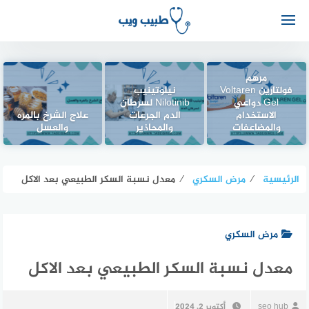
مرهم
فولتارين Voltaren
نيلوتينيب
Gel دواعي
Nilotinib لسرطان
الاستخدام
الدم الجرعات
علاج الشرخ بالمره
والمضاعفات
والمحاذير
والعسل
الرئيسية
⁄
مرض السكري
⁄
معدل نسبة السكر الطبيعي بعد الاكل
مرض السكري
معدل نسبة السكر الطبيعي بعد الاكل
seo hub
أكتوبر 2, 2024