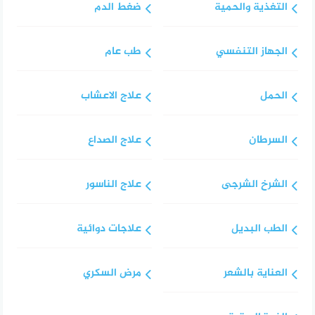
التغذية والحمية
ضغط الدم
الجهاز التنفسي
طب عام
الحمل
علاج الاعشاب
السرطان
علاج الصداع
الشرخ الشرجى
علاج الناسور
الطب البديل
علاجات دوائية
العناية بالشعر
مرض السكري