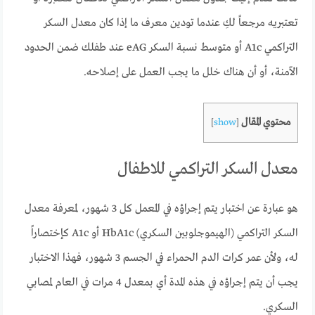
تعتبريه مرجعاً لكِ عندما تودين معرف ما إذا كان معدل السكر
التراكمي A1c أو متوسط نسبة السكر eAG عند طفلك ضمن الحدود
الآمنة، أو أن هناك خلل ما يجب العمل على إصلاحه.
محتوي المقال
]
show
[
معدل السكر التراكمي للاطفال
هو عبارة عن اختبار يتم إجراؤه في المعمل كل 3 شهور، لمعرفة معدل
السكر التراكمي (الهيموجلوبين السكري) HbA1c أو A1c كإختصاراً
له، ولأن عمر كرات الدم الحمراء في الجسم 3 شهور، فهذا الاختبار
يجب أن يتم إجراؤه في هذه المدة أي بمعدل 4 مرات في العام لمصابي
السكري.