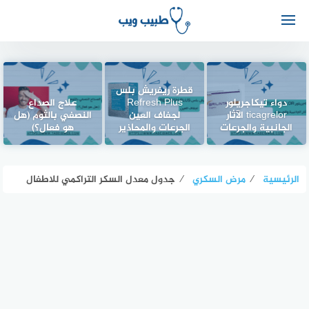
قطرة ريفريش بلس
دواء تيكاجريلور
Refresh Plus
علاج الصداع
ticagrelor الآثار
لجفاف العين
النصفي بالثوم (هل
الجانبية والجرعات
الجرعات والمحاذير
هو فعال؟)
الرئيسية
⁄
مرض السكري
⁄
جدول معدل السكر التراكمي للاطفال