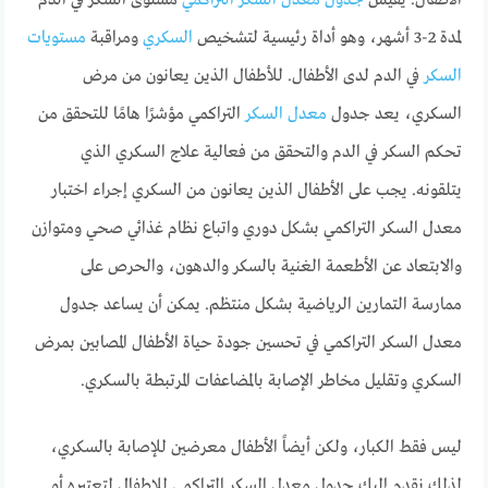
الأطفال. يقيس
جدول معدل السكر التراكمي
مستوى السكر في الدم
لمدة 2-3 أشهر، وهو أداة رئيسية لتشخيص
السكري
ومراقبة
مستويات
السكر
في الدم لدى الأطفال. للأطفال الذين يعانون من مرض
السكري، يعد جدول
معدل السكر
التراكمي مؤشرًا هامًا للتحقق من
تحكم السكر في الدم والتحقق من فعالية علاج السكري الذي
يتلقونه. يجب على الأطفال الذين يعانون من السكري إجراء اختبار
معدل السكر التراكمي بشكل دوري واتباع نظام غذائي صحي ومتوازن
والابتعاد عن الأطعمة الغنية بالسكر والدهون، والحرص على
ممارسة التمارين الرياضية بشكل منتظم. يمكن أن يساعد جدول
معدل السكر التراكمي في تحسين جودة حياة الأطفال المصابين بمرض
السكري وتقليل مخاطر الإصابة بالمضاعفات المرتبطة بالسكري.
ليس فقط الكبار، ولكن أيضاً الأطفال معرضين للإصابة بالسكري،
لذلك نقدم إليك جدول معدل السكر التراكمي للاطفال لتعتبره أو