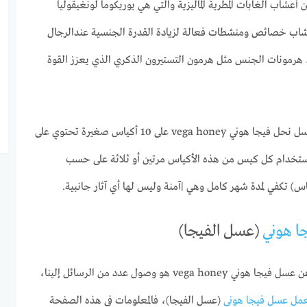
ن فيجا هوني vega honey من أعشاب الغابات المطرية الماليزية والتي هي يوريكوما لونغيقوليا
اب خصائص ومنشطات فعالة لزيادة القدرة الجنسية عندالرجال
هرمونات الجنس مثل هرمون التستيرون الذكري الذي يعزز القوة
تحتوي كل علبة أو كل عبوة من عسل نحل فيجا هوني vega honey على 10 أكياس صغيرة تحتوي على
استخدام كل كيس من هذه الأكياس مرتين أو ثلاثة على حسب
ا هوني
(عسل الفيجا)
السبب الحقيقي وراء كتابة مقال عن عسل فيجا هوني vega honey هو وصول عدد من الرسائل إلينا،
مل عسل فيجا هوني
(عسل الفيجا)، فالمعلومات في هذه الصفحة