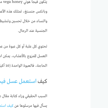
يتكو
وبانكس جنسنغ، تمتلك هذه الأعش
والنساء من خلال تحسين وتنشيط 
الجنسية عند الرجال.
العسل الممزوج بالأعشاب، يمكن 
الحاجة، فالعبوة الواحدة (10 أكياس) تكفي لمدة شهر كامل وهي |آمنة وليس لها أي آثار جانبية.
كيف
استعمل عسل فيج
يسأل فيها مرسلوها عن
كيف استع