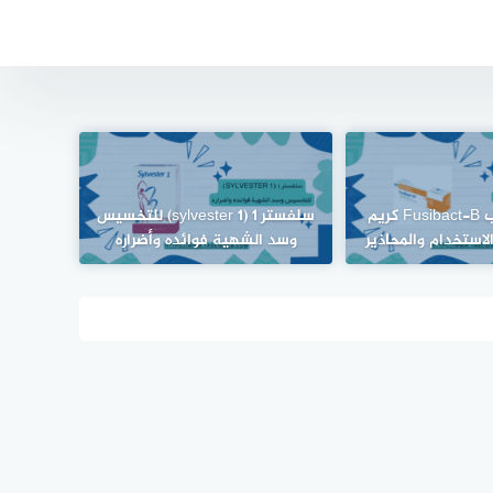
فيوسيباكت ب Fusibact-B كريم
سلفستر ١ (sylvester 1) للتخسيس
لاستخدام والمحاذير
وسد الشهية فوائده وأضراره