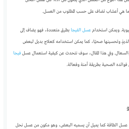
الرجال والنساء، ولكن كيف استعمل هذا النوع من العسل الذي يتكون من 97% من عسل النحل
حيوية. ويمكن استخدام
عسل الفيجا
بطرق متعددة، فهو يضاف إلى
 لذيذٍ وتحسينها صحيًا، كما يمكن استخدامه كعلاج بديل لبعض
السعال. وفي هذا المقال، سوف نتحدث عن كيفية استعمال عسل
فيجا
وائده الصحية بطريقة أمنة وفعالة.
 فيجا هوني Vega Honey أو عسل الطاقة كما يميل أن يسميه البعض، وهو مكون من عسل نحل