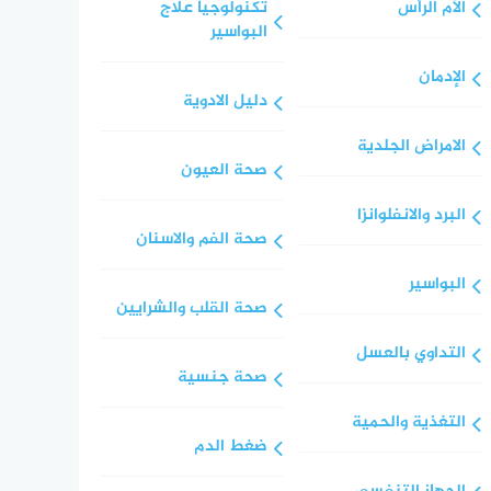
الآم الرأس
تكنولوجيا علاج
البواسير
الإدمان
دليل الادوية
الامراض الجلدية
صحة العيون
البرد والانفلوانزا
صحة الفم والاسنان
البواسير
صحة القلب والشرايين
التداوي بالعسل
صحة جنسية
التغذية والحمية
ضغط الدم