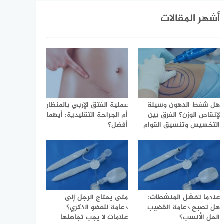
أشهر المقالات
هل شفط الدهون وسيلة
عملية الفتق الإربي بالمنظار
لإنقاص الوزن؟ الفرق بين
أم الجراحة التقليدية: أيهما
التخسيس وتنسيق القوام
أفضل؟
عندما تفشل المنشطات:
متى يحتاج الرجل إلى
هل تصبح دعامة القضيب
دعامة للعضو الذكري؟
الحل الأنسب؟
علامات لا يجب تجاهلها