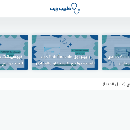
كريم أسيكلوفير Aciclovir دواعي
رابيبرازول Rabeprazole دواء
محاذير
للمعدة دواعي الاستخدام والمحاذير
للجلد دواعي ا
 (عسل الفيجا)