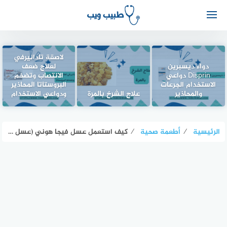
لاصقة تادانيرفي
دواء ديسبرين
لعلاج ضعف
Disprin دواعي
الانتصاب وتضخم
الاستخدام الجرعات
البروستاتا المحاذير
والمحاذير
علاج الشرخ بالمرة
ودواعي الاستخدام
الرئيسية
⁄
أطعمة صحية
⁄
كيف استعمل عسل فيجا هوني (عسل الفيجا)