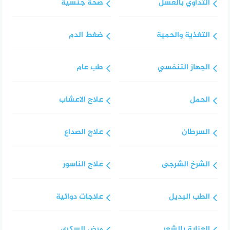
التداوي بالعسل
صحة جنسية
التغذية والحمية
ضغط الدم
الجهاز التنفسي
طب عام
الحمل
علاج الاعشاب
السرطان
علاج الصداع
الشرخ الشرجى
علاج الناسور
الطب البديل
علاجات دوائية
العناية بالشعر
مرض السكري