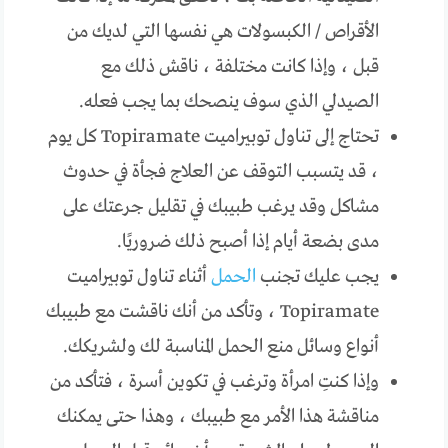
الأقراص / الكبسولات هي نفسها التي لديك من
قبل ، وإذا كانت مختلفة ، ناقش ذلك مع
الصيدلي الذي سوف ينصحك بما يجب فعله.
تحتاج إلى تناول توبيراميت Topiramate كل يوم
، قد يتسبب التوقف عن العلاج فجأة في حدوث
مشاكل وقد يرغب طبيبك في تقليل جرعتك على
مدى بضعة أيام إذا أصبح ذلك ضروريًا.
يجب عليك تجنب
الحمل
أثناء تناول توبيراميت
Topiramate ، وتأكد من أنك ناقشت مع طبيبك
أنواع وسائل منع الحمل المناسبة لك ولشريكك.
وإذا كنتِ امرأة وترغب في تكوين أسرة ، فتأكد من
مناقشة هذا الأمر مع طبيبك ، وهذا حتى يمكنك