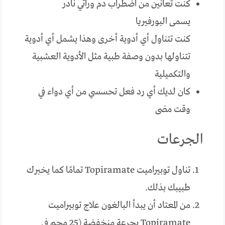
كنت تعانين من اضطراب دم وراثي نادر
يسمى البورفيريا
كنت تتناول أي أدوية أخرى وهذا يشمل أي أدوية
تتناولها بدون وصفة طبية مثل الأدوية العشبية
والتكميلية
كان لديك أي رد فعل تحسسي من أي دواء في
وقت مضى
الجرعات
تناول توبيراميت Topiramate تمامًا كما يخبرك
طبيبك بذلك.
من المعتاد أن يبدأ البالغون علاج توبيراميت
Topiramate بجرعة منخفضة (25 مجم في