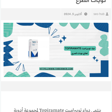
نوبات الصرع
seo hub
أكتوبر 5, 2024
ينتمي دواء توبيراميت Topiramate لمجموعة أدوية