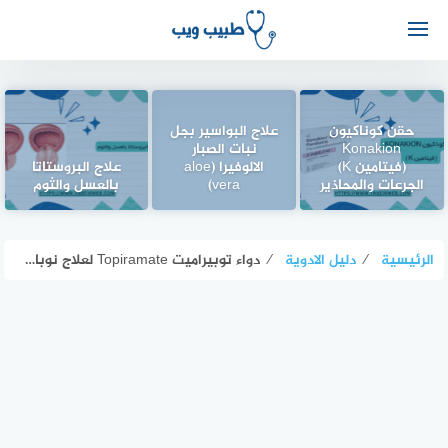
حقن كوناكيون
علاج البواسير بجل
Konakion
نبات الصبار
(فيتامين K)
الالوفيرا (aloe
علاج البروستاتا
الجرعات والمحاذير
vera)
بالعسل والثوم
الرئيسية
⁄
دليل الادوية
⁄
دواء توبيراميت Topiramate لعلاج نوبات الصرع