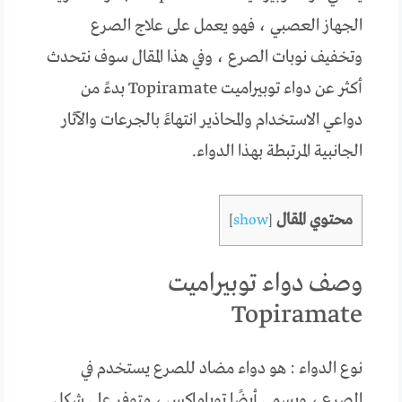
الجهاز العصبي ، فهو يعمل على علاج الصرع
وتخفيف نوبات الصرع ، وفي هذا المقال سوف نتحدث
أكثر عن دواء توبيراميت Topiramate بدءً من
دواعي الاستخدام والمحاذير انتهاءً بالجرعات والآثار
الجانبية المرتبطة بهذا الدواء.
محتوي المقال
]
show
[
وصف دواء توبيراميت
Topiramate
نوع الدواء : هو دواء مضاد للصرع يستخدم في
الصرع ، ويسمى أيضًا توباماكس ، متوفر على شكل