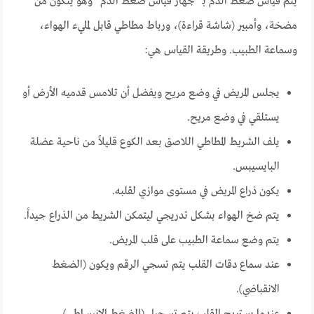
يتم قياس ضغط الدم بـ “جهاز قياس ضغط الدم” وهو يتكون من
مضخة، وأمبير (شاشة قراءة)، ورباط مطاطي قابل لمليء الهواء،
وسماعة الطبيب. وطريقة القياس هي:
يجلس المريض في وضع مريح ويفضل أن تلامس قدميه الأرض أو
يستلقي في وضع مريح.
يلف الشريط المطاطي اللاصق بعد الكوع قليلاً من ناحية عضلة
البايسيبس.
يكون ذراع المريض في مستوى موازي لقلبه.
يتم ضخ الهواء بشكل تدريجي ليتمكن الشريط من الذراع جيداً.
يتم وضع سماعة الطبيب على قلب المريض.
عند سماع دقات القلب يتم تسجي الرقم ويكون (الضغط
الانقباضي).
عندما يستريح القلب يتم تسجيل (الضغط الانبساطي).