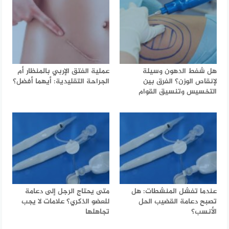
هل شفط الدهون وسيلة
عملية الفتق الإربي بالمنظار أم
لإنقاص الوزن؟ الفرق بين
الجراحة التقليدية: أيهما أفضل؟
التخسيس وتنسيق القوام
عندما تفشل المنشطات: هل
متى يحتاج الرجل إلى دعامة
تصبح دعامة القضيب الحل
للعضو الذكري؟ علامات لا يجب
الأنسب؟
تجاهلها