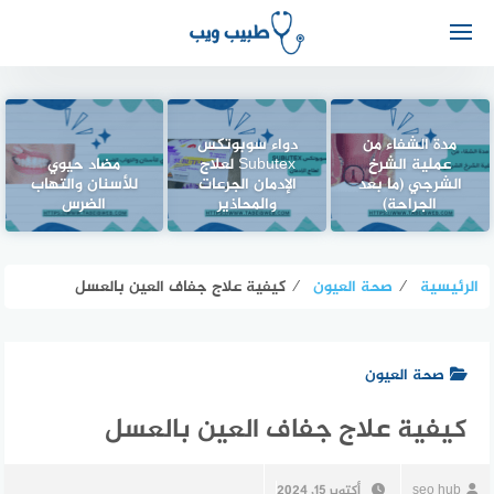
مدة الشفاء من
دواء سوبوتكس
عملية الشرخ
Subutex لعلاج
مضاد حيوي
الشرجي (ما بعد
الإدمان الجرعات
للأسنان والتهاب
الجراحة)
والمحاذير
الضرس
الرئيسية
⁄
صحة العيون
⁄
كيفية علاج جفاف العين بالعسل
صحة العيون
كيفية علاج جفاف العين بالعسل
seo hub
أكتوبر 15, 2024