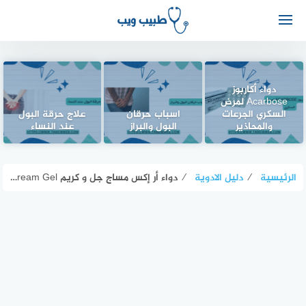
دواء أكاربوز
Acarbose لمرض
السكري الجرعات
اسباب حرقان
علاج حرقة البول
والمحاذير
البول والبراز
عند النساء
الرئيسية
⁄
دليل الادوية
⁄
دواء أر إكس مساج جل و كريم RX Massage Cream Gel دواعي الاستخدام والمحاذير