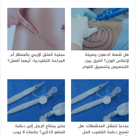
هل شفط الدهون وسيلة
عملية الفتق الإربي بالمنظار أم
لإنقاص الوزن؟ الفرق بين
الجراحة التقليدية: أيهما أفضل؟
التخسيس وتنسيق القوام
عندما تفشل المنشطات: هل
متى يحتاج الرجل إلى دعامة
تصبح دعامة القضيب الحل
للعضو الذكري؟ علامات لا يجب