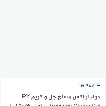
دليل الادوية
دواء أر إكس مساج جل و كريم RX