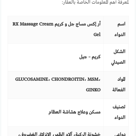
لمعرفة أهم المعلومات الخاصة بالعقار:
اسم
أر إكس مساج جل و كريم RX Massage Cream
الدواء
Gel
الشكل
كريم – جيل
الصيدلي
المواد
GLUCOSAMINE، CHONDROITIN، MSM،
الفعالة
GINKO
تصنيف
مسكن وعلاج هشاشة العظام
الدواء
دواعي
خشونة الركبة، آلام الظهر، الإنزلاق الغضروفي،