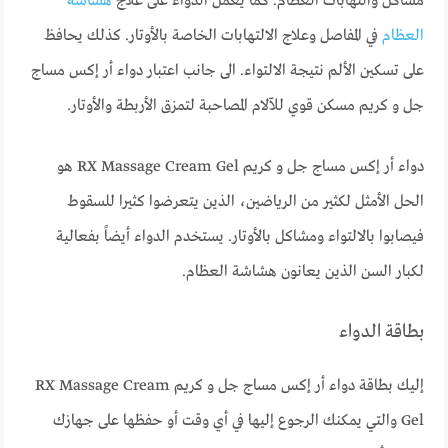
مشاكل والتهابات العظام. كما يعمل الدواء على علاج
هشاشة
العظام
في المفاصل وعلاج الالتهابات الخاصة بالأوتار. كذلك يحافظ
على تسكين الألم نتيجة الالتواء. الى جانب اعتبار دواء أر إكس مساج
جل و كريم مسكن قوي للآلام المصاحبة لتمزق الأربطة والأوتار.
دواء أر إكس مساج جل و كريم RX Massage Cream Gel هو
الحل الأمثل لكثير من الرياضين، الذين يتعرضوا كثيرا للسقوط
فيصابوا بالالتواء ومشاكل بالأوتار. يستخدم الدواء أيضاً بفعالية
لكبار السن الذين يعانون هشاشة العظام.
بطاقة الدواء
إليك بطاقة دواء أر إكس مساج جل و كريم RX Massage Cream
Gel والتي يمكنك الرجوع إليها في أي وقت أو حفظها على جهازك