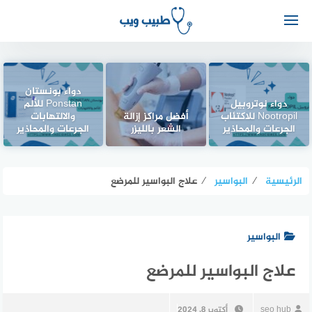
دواء بونستان
دواء نوتروبيل
Ponstan للألم
Nootropil للاكتئاب
أفضل مراكز إزالة
والالتهابات
الجرعات والمحاذير
الشعر بالليزر
الجرعات والمحاذير
الرئيسية
⁄
البواسير
⁄
علاج البواسير للمرضع
البواسير
علاج البواسير للمرضع
seo hub
أكتوبر 8, 2024