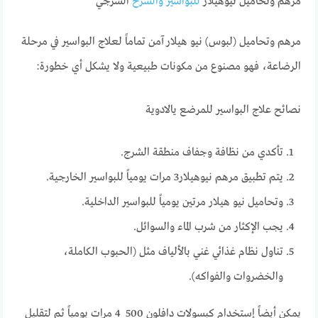
مرهم وتحاميل نيوهيلار
للبواسير والشرخ
الشرجي
مرهم وتحاميل (لبوس) نيو هيلار آمن تماماً لعلاج البواسير في مرحلة
الرضاعة، فهو مصنوع من مكونات طبيعية ولا يشكل أي خطورة:
نصائح علاج البواسير للمرضع يالادوية
تأكدي من نظافة وجفاف منطقة الشرج.
يتم تطبيق مرهم نيوهيلار3 مرات يومياً للبواسير الخارجية.
وتحاميل نيو هيلار مرتين يومياً للبواسير الداخلية.
يجب الإكثار من شرب الماء والسوائل.
تناول نظام غذائي غني بالألياف مثل (الحبوب الكاملة،
والخضروات والفواكه).
يمكن أيضاً إستخدام كبسولات دافلون 500 4 مرات يومياً ثم لتقليل