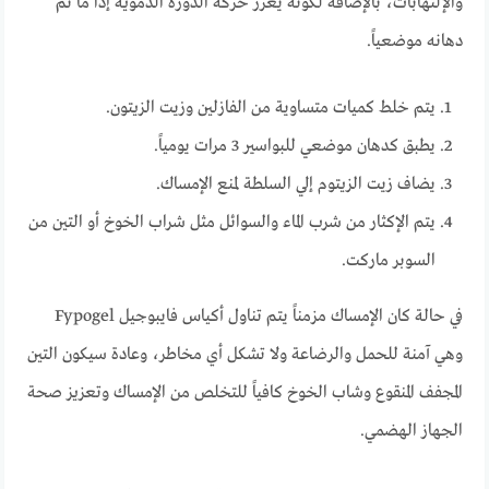
والإلتهابات، بالإضافة لكونه يعزز حركة الدورة الدموية إذا ما تم
دهانه موضعياً.
يتم خلط كميات متساوية من الفازلين وزيت الزيتون.
يطبق كدهان موضعي للبواسير 3 مرات يومياً.
يضاف زيت الزيتوم إلي السلطة لمنع الإمساك.
يتم الإكثار من شرب الماء والسوائل مثل شراب الخوخ أو التين من
السوبر ماركت.
في حالة كان الإمساك مزمناً يتم تناول أكياس فايبوجيل Fypogel
وهي آمنة للحمل والرضاعة ولا تشكل أي مخاطر، وعادة سيكون التين
المجفف المنقوع وشاب الخوخ كافياً للتخلص من الإمساك وتعزيز صحة
الجهاز الهضمي.