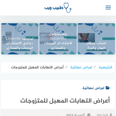
بيسوبرولول
Bisoprolol
لينزوليد Linezolid
اسباب حرقان
الاستخدام الجرعات
دواعي الاستخدام
البول والبراز
والمحاذير
الجرعات والمحاذير
الرئيسية
⁄
امراض نسائية
⁄
أعراض التهابات المهبل للمتزوجات
امراض نسائية
أعراض التهابات المهبل للمتزوجات
seo hub
أكتوبر 8, 2024