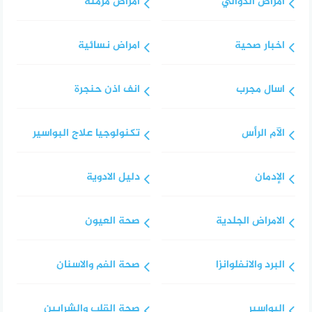
أمراض الدوالي
امراض مزمنة
اخبار صحية
امراض نسائية
اسال مجرب
انف اذن حنجرة
الآم الرأس
تكنولوجيا علاج البواسير
الإدمان
دليل الادوية
الامراض الجلدية
صحة العيون
البرد والانفلوانزا
صحة الفم والاسنان
البواسير
صحة القلب والشرايين