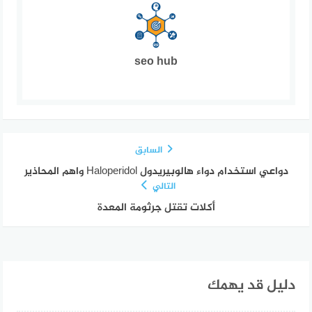
seo hub
السابق
دواعي استخدام دواء هالوبيريدول Haloperidol واهم المحاذير
التالي
أكلات تقتل جرثومة المعدة
دليل قد يهمك