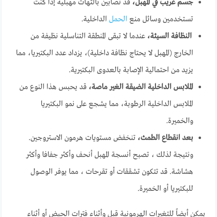
جسم غريب في المهبل،
قد تصابين بالتهات مهبلية إذا كنت
تستخدمين وسائل منع
الحمل
الداخلية.
النظافة السيئة،
عندما لا تبقى المنطقة التناسلية نظيفة من
الخارج (المهبل لا يحتاج نظافة داخلية)، يزداد عدد البكتيريا، مما
يزيد من احتمالية الإصابة بالعدوى البكتيرية.
الملابس الداخلية الضيقة الغير ماصة،
قد يحبس هذا النوع من
الملابس الداخلية الرطوبة، مما يشجع على نمو البكتيريا
والخميرة.
بعد انقطاع الطمث،
تنخفض مستويات هرمون الاستروجين.
ونتيجة لذلك ، تصبح أنسجة المهبل أنحف وأكثر جفافا وأكثر
هشاشة. قد تتكون تشققات أو تقرحات ، مما يوفر الوصول
للبكتيريا أو الخميرة.
يمكن أيضاً للتغيرات الهرمونية قبل وأثناء فترات الحيض أو أثناء