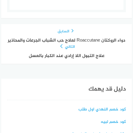
السابق
دواء الروكتان Roaccutane لعلاج حب الشباب الجرعات والمحاذير
التالي
علاج التبول اللا إرادي عند الكبار بالعسل
دليل قد يهمك
كود خصم النهدي اول طلب
كود خصم لبيه