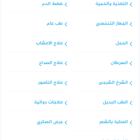
التغذية والحمية
ضغط الدم
الجهاز التنفسي
طب عام
الحمل
علاج الاعشاب
السرطان
علاج الصداع
الشرخ الشرجى
علاج الناسور
الطب البديل
علاجات دوائية
العناية بالشعر
مرض السكري