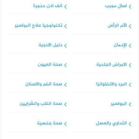
اسال مجرب
انف اذن حنجرة
الآم الرأس
تكنولوجيا علاج البواسير
الإدمان
دليل الادوية
الامراض الجلدية
صحة العيون
البرد والانفلوانزا
صحة الفم والاسنان
البواسير
صحة القلب والشرايين
التداوي بالعسل
صحة جنسية