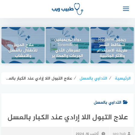
ريجين Regaine
دواء توريميفين
لتساقط الشعر
Toremifene
علاج الحروق
طريقة الاستخدام
لسرطان الثدي
للأطفال بالعسل
والآثار الجانبية
الجرعات والمحاذير
والاعشاب
الرئيسية
⁄
التداوي بالعسل
⁄
علاج التبول اللا إرادي عند الكبار بالعسل
التداوي بالعسل
علاج التبول اللا إرادي عند الكبار بالعسل
seo hub
أكتوبر 16, 2024