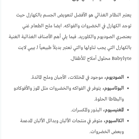
يعتبر النظام الغذائي هو الأفضل لتعويض الجسم بالكهارل حيث
توجد الكهارل في الخضروات والفواكه. ايضا ملح الطعام غني
بعنصري الصوديوم والكلوريد. فيما يلي أهم الأصناف الغذائية الغنية
بالكهارل التي يجب تناولها والتي تعتبر بديلاً طبيعياً لـ بيبي لايت
Babylyte محلول أملاح للأطفال.
الصوديوم،
موجود في المخللات، الأجبان وملح المائدة.
البوتاسيوم،
يتوفر في الفواكه والخضروات مثل الموز والأفوكادو
والبطاطا الحلوة.
المغنيسيوم،
البذور والمكسرات.
الكالسيوم،
متوفر في منتجات الألبان وبدائل الألبان المدعمة
وبعض الخضروات.