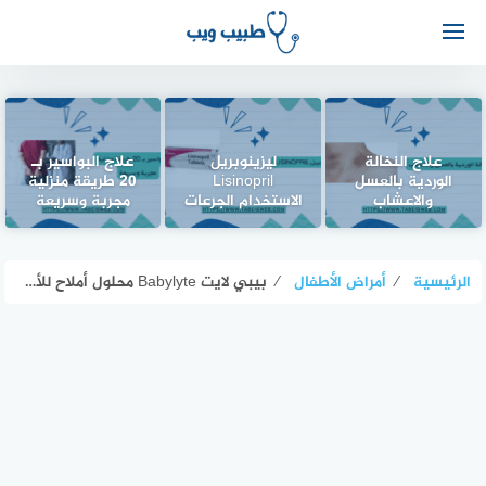
علاج النخالة
ليزينوبريل
علاج البواسير بـ
الوردية بالعسل
Lisinopril
20 طريقة منزلية
والاعشاب
الاستخدام الجرعات
مجربة وسريعة
الرئيسية
⁄
أمراض الأطفال
⁄
بيبي لايت Babylyte محلول أملاح للأطفال دواعي الاستخدام الجرعات والمحاذير