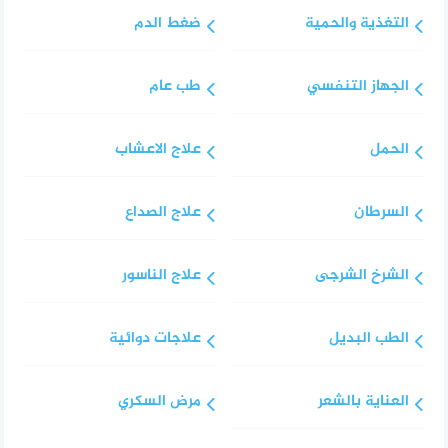
التغذية والحمية
ضغط الدم
الجهاز التنفسي
طب عام
الحمل
علاج الاعشاب
السرطان
علاج الصداع
الشرخ الشرجى
علاج الناسور
الطب البديل
علاجات دوائية
العناية بالشعر
مرض السكري