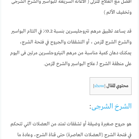
أفضل مع العلاج المنزلى ( الاغاثة السريعة للبواسير والشرخ الشرجى
وتخفيف الألم )
قد يساعد تطبيق مرهم نتروجليسرين بنسبة 0.2٪ في التئام البواسير
والشرخ الشرج المزمن ، أو التشققات والجروح في فتحة الشرج،
يمكنك دهان كمية مناسبة من مرهم النيتروجلسرين مرتين فى اليوم
على منطقة الشرج لـ علاج البواسير والشرخ المزمن.
محتوي المقال
]
show
[
الشرخ الشرجى
:
هو جروح صغيرة وضيقة أو تشققات
تمتد من العضلات التي تتحكم
في فتحة الشرج (العضلات العاصرة) حتى قناة الشرج، وعادة ما