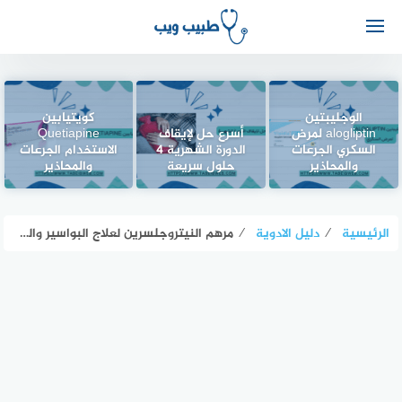
الوجليبتين
كويتيابين
alogliptin لمرض
أسرع حل لإيقاف
Quetiapine
السكري الجرعات
الدورة الشهرية 4
الاستخدام الجرعات
والمحاذير
حلول سريعة
والمحاذير
الرئيسية
⁄
دليل الادوية
⁄
مرهم النيتروجلسرين لعلاج البواسير والشرخ الشرجى