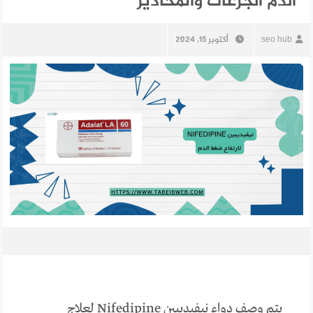
الدم الجرعات والمحاذير
seo hub
أكتوبر 15, 2024
يتم وصف دواء نيفيديبين Nifedipine لعلاج