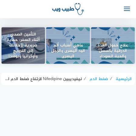
التأمين الصحي
أثناء السفر: حماية
علاج خمول الغدة
ماهي أسباب ألم
ضرورية لرحلاتك
الدرقية بالعسل
اليد اليسرى والرجل
إلى النرويج
والحبة السوداء
اليسرى
وأوكرانيا وبولندا
الرئيسية
⁄
ضغط الدم
⁄
نيفيديبين Nifedipine لارتفاع ضغط الدم الجرعات والمحاذير