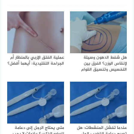
هل شفط الدهون وسيلة
عملية الفتق الإربي بالمنظار أم
لإنقاص الوزن؟ الفرق بين
الجراحة التقليدية: أيهما أفضل؟
التخسيس وتنسيق القوام
عندما تفشل المنشطات: هل
متى يحتاج الرجل إلى دعامة
تصبح دعامة القضيب الحل
للعضو الذكري؟ علامات لا يجب