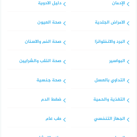
الإدمان
دليل الادوية
الامراض الجلدية
صحة العيون
البرد والانفلوانزا
صحة الفم والاسنان
البواسير
صحة القلب والشرايين
التداوي بالعسل
صحة جنسية
التغذية والحمية
ضغط الدم
الجهاز التنفسي
طب عام