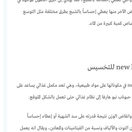
التي تعطي إحساساً بالشبع، مما يؤدي إلى حرق الدهون الموجود في
 الآخر منها يعطي إحساساً بالشبع بطرق مختلفة مثل التوسع
اص كمية كبيرة من الماء.
تعتمد حبوب نيو هارفا new harva في مكوناتها على مواد طبيعية، وهي تعد مكمل غذائي يساعد على
حبوةب نيو هارفا إلى نظام غذائي حتى تعمل بالشكل المتوقع.
وانقاص الوزن نتيجة قدرته على سد الشهية أو إعطاء إحساساً
 التوت والألياف ونسبة من الفيتامينات والمعادن، ويقال انه يعمل