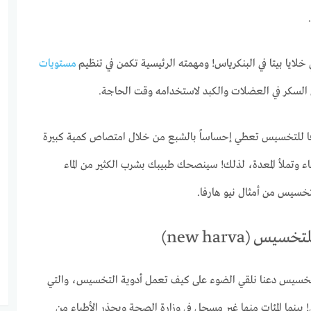
 خلايا بيتا في البنكرياس! ومهمته الرئيسية تكمن في تنظيم
مستويات
السكر في العضلات والكبد لاستخدامه وقت الحاجة.
ارفا للتخسيس تعطي إحساساً بالشبع من خلال امتصاص كمية كبيرة
اء وتملأ المعدة، لذلك! سينصحك طبيبك بشرب الكثير من الماء
تخسيس من أمثال نيو هارفا.
س (new harva)
لتخسيس دعنا نلقي الضوء على كيف تعمل أدوية التخسيس، والتي
 بينما المئات منها غير مسجل في وزارة الصحة ويحذر الأطباء من