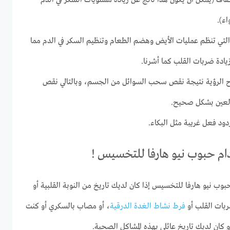
اف (يمكن أن يكون هذا ناتج عن زيادة مستويات السكر في الدم
اء).
تي تنظم عمليات الأيض وهضم الطعام وتنظيم السكر في الدم مما
ادة ضربات القلب كما أشرنا.
وح الرؤية نتيجة نقص سحب السوائل من الجسم، وبالتالي نقص
العين بشكل صحيح.
ردود فعل غريبة مثل البكاء.
ام حبوب نيو هارفا للتخسيس !
حبوب نيو هارفا للتخسيس إذا كان لديك تاريخ من النوبة القلبية أو
ربات القلب أو
فرط نشاط الغدة الدرقية
، أو مصاب بالسكري أو كنت
كان لديك تاريخ عائلي بهذه المشاكل الصحية.