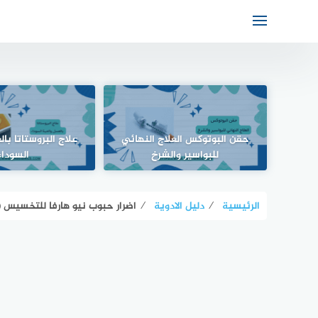
حقن البوتوكس العلاج النهائي
علاج البروستاتا با
للبواسير والشرخ
السوداء
الرئيسية
⁄
دليل الادوية
⁄
اضرار حبوب نيو هارفا للتخسيس (new harva)