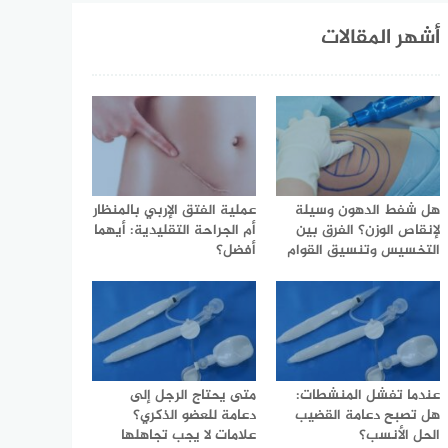
أشهر المقالات
هل شفط الدهون وسيلة
عملية الفتق الإربي بالمنظار
لإنقاص الوزن؟ الفرق بين
أم الجراحة التقليدية: أيهما
التخسيس وتنسيق القوام
أفضل؟
عندما تفشل المنشطات:
متى يحتاج الرجل إلى
هل تصبح دعامة القضيب
دعامة للعضو الذكري؟
الحل الأنسب؟
علامات لا يجب تجاهلها