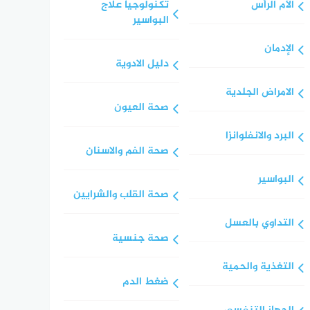
الآم الرأس
تكنولوجيا علاج
البواسير
الإدمان
دليل الادوية
الامراض الجلدية
صحة العيون
البرد والانفلوانزا
صحة الفم والاسنان
البواسير
صحة القلب والشرايين
التداوي بالعسل
صحة جنسية
التغذية والحمية
ضغط الدم