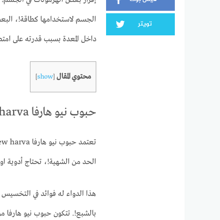
إفراز بعض الهرمونات في الجسم! و
الجسم لاستخدامها كطاقة!، البعض
تويتر
داخل المعدة بسبب قدرته على امتص
محتوي المقال
]
show
[
حبوب نيو هارفا new harva للتخسيس
الحد من الشهية!، تحتاج أدوية او 
هذا الدواء له فوائد في التخسيس 
بالشبع!. تتكون حبوب نيو هارفا من