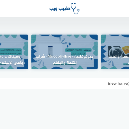
لعسل والحبة
ميوكوفللين (Mucophylline) شراب
للكحة والبلغم
دواعي الاستخدا