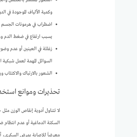
الشعور المستمر بالعطش والجف
وكمية الألياف الموجودة في الدو
اضطراب في هرمونات الجسم ال
يسبب ارتفاع في ضغط الدم وزي
زغللة في العينين أو عدم وض
السوائل المهمة لعمل شبكية 
الشعور بالارتباك والاكتئاب و
تحذيرات وموانع استخد
لا تتناول أدوية إنقاص الوزن مثل 
السكتة الدماغية أو عدم انتظام ض
معرضاَ للإصابة بمرض السكري، أو 