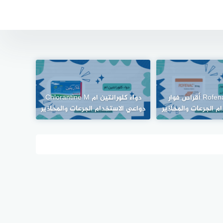
روفيناك د Rofenac أقراص فوار
دواء كلورانتين ام Chlorantine M
م الجرعات والمحاذير
دواعي الاستخدام الجرعات والمحاذير