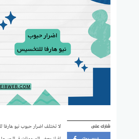
شارك على
لا تختلف اضرار حبوب نيو هارفا ل
فيس بوك