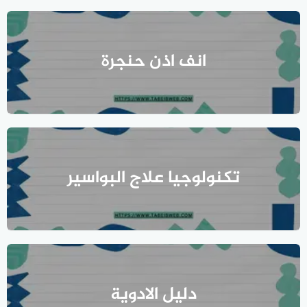
انف اذن حنجرة
تكنولوجيا علاج البواسير
دليل الادوية