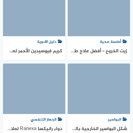
أطعمة صحية
دليل الادوية
زيت الخروع – أفضل علاج طبيعي لعلاج البواسير والشرخ
كريم فيوسيدين الأحمر لعلاج تسلخات المناطق الحساسة والحكة
البواسير
الجهاز التنفسي
شكل البواسير الخارجية بالصور الحقيقية
دواء رانيكسا Ranexa لعلاج الذبحة الصدرية الجرعات والمحاذير