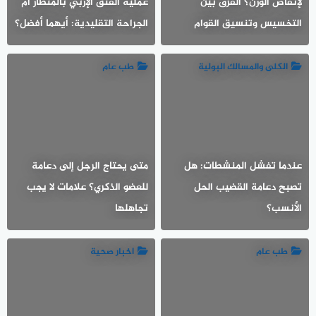
لإنقاص الوزن؟ الفرق بين
عملية الفتق الإربي بالمنظار أم
التخسيس وتنسيق القوام
الجراحة التقليدية: أيهما أفضل؟
الكلى والمسالك البولية
طب عام
عندما تفشل المنشطات: هل
متى يحتاج الرجل إلى دعامة
تصبح دعامة القضيب الحل
للعضو الذكري؟ علامات لا يجب
الأنسب؟
تجاهلها
طب عام
اخبار صحية