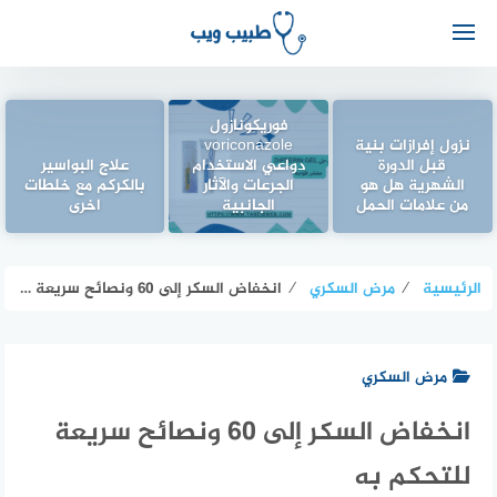
فوريكونازول
نزول إفرازات بنية
voriconazole
قبل الدورة
دواعي الاستخدام
علاج البواسير
الشهرية هل هو
الجرعات والآثار
بالكركم مع خلطات
من علامات الحمل
الجانبية
اخرى
الرئيسية
⁄
مرض السكري
⁄
انخفاض السكر إلى 60 ونصائح سريعة للتحكم به
مرض السكري
انخفاض السكر إلى 60 ونصائح سريعة
للتحكم به