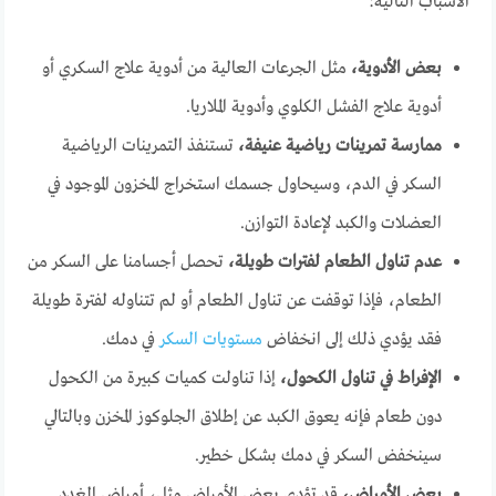
الأسباب التالية:
بعض الأدوية،
مثل الجرعات العالية من أدوية علاج السكري أو
أدوية علاج الفشل الكلوي وأدوية الملاريا.
ممارسة تمرينات رياضية عنيفة،
تستنفذ التمرينات الرياضية
السكر في الدم، وسيحاول جسمك استخراج المخزون الموجود في
العضلات والكبد لإعادة التوازن.
عدم تناول الطعام لفترات طويلة،
تحصل أجسامنا على السكر من
الطعام، فإذا توقفت عن تناول الطعام أو لم تتناوله لفترة طويلة
فقد يؤدي ذلك إلى انخفاض
مستويات السكر
في دمك.
الإفراط في تناول الكحول،
إذا تناولت كميات كبيرة من الكحول
دون طعام فإنه يعوق الكبد عن إطلاق الجلوكوز المخزن وبالتالي
سينخفض السكر في دمك بشكل خطير.
بعض الأمراض،
قد تؤدي بعض الأمراض مثل، أمراض الغدد